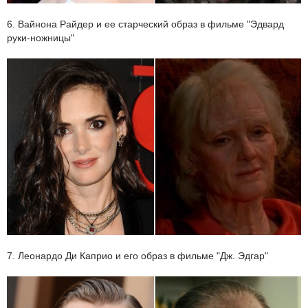
6. Вайнона Райдер и ее старческий образ в фильме "Эдвард
руки-ножницы"
7. Леонардо Ди Каприо и его образ в фильме "Дж. Эдгар"