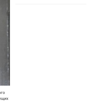
ого
дущих