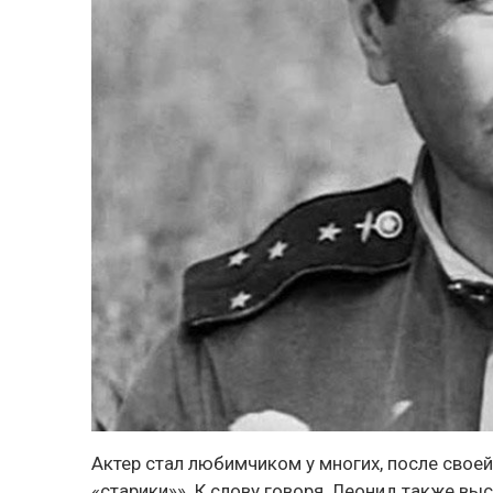
Актер стал любимчиком у многих, после свое
«старики»». К слову говоря, Леонид также вы