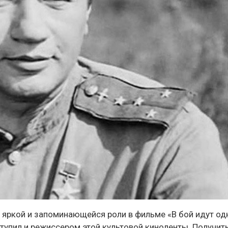
й яркой и запоминающейся роли в фильме «В бой идут од
ступил и режиссером этой культовой киноленты. Получит