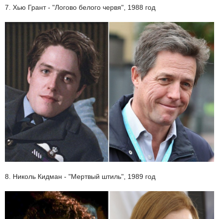
7. Хью Грант - "Логово белого червя", 1988 год
8. Николь Кидман - "Мертвый штиль", 1989 год