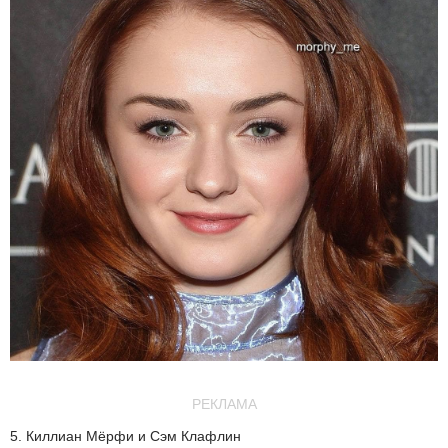
РЕКЛАМА
5. Киллиан Мёрфи и Сэм Клафлин