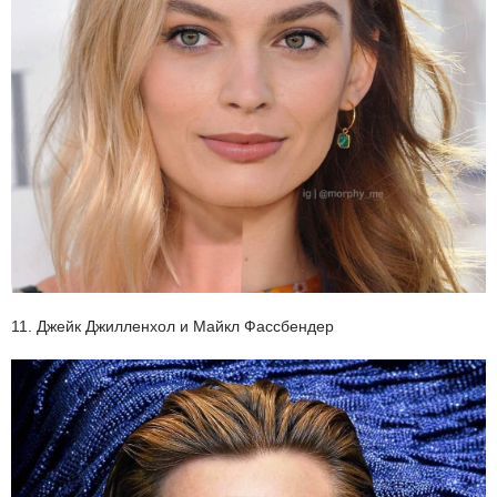
11. Джейк Джилленхол и Майкл Фассбендер