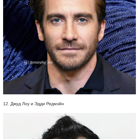
12. Джуд Лоу и Эдди Редмэйн