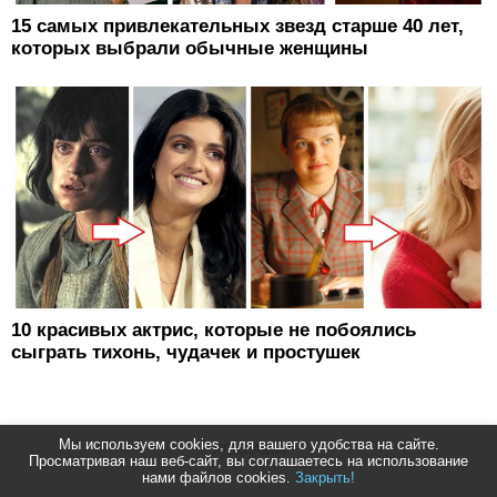
15 самых привлекательных звезд старше 40 лет,
которых выбрали обычные женщины
10 красивых актрис, которые не побоялись
сыграть тихонь, чудачек и простушек
Мы используем cookies, для вашего удобства на сайте.
РЕКЛАМА
Просматривая наш веб-сайт, вы соглашаетесь на использование
нами файлов cookies.
Закрыть!