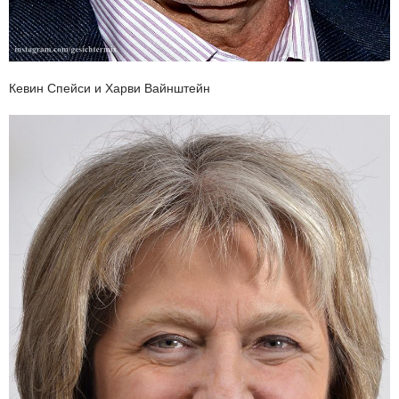
Кевин Спейси и Харви Вайнштейн