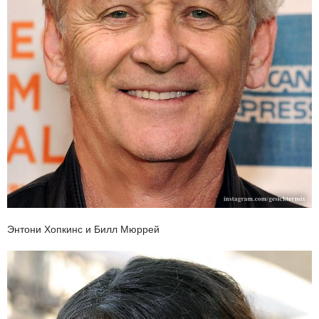
Энтони Хопкинс и Билл Мюррей