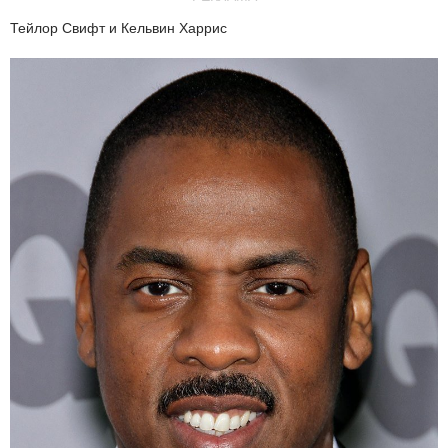
Тейлор Свифт и Кельвин Харрис