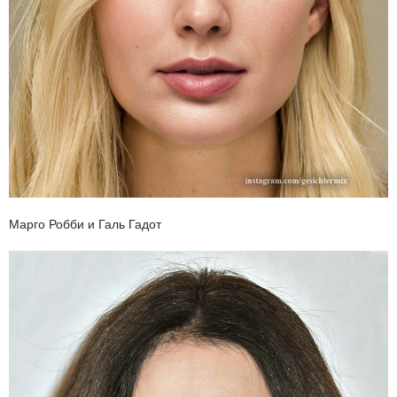
Марго Робби и Галь Гадот