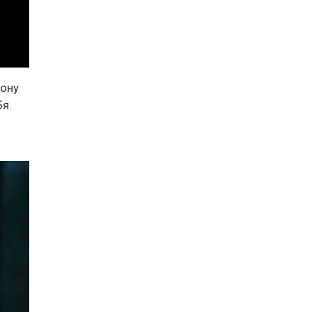
тону
бя.