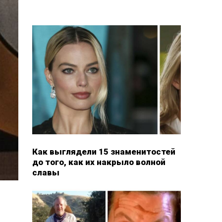
Как выглядели 15 знаменитостей
до того, как их накрыло волной
славы