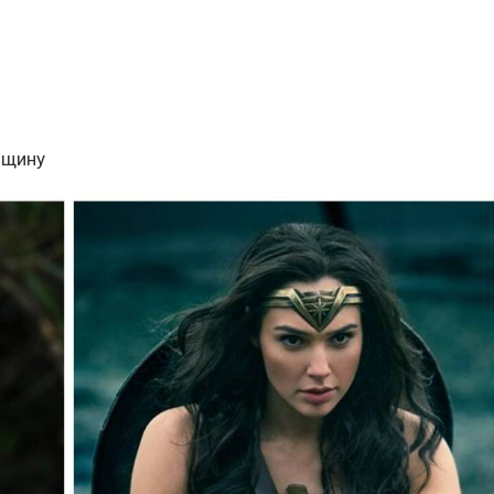
нщину