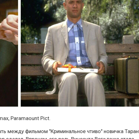
max, Paramaount Pict.
рать между фильмом "Криминальное чтиво" новичка Тара
ор сделал. Впрочем, его роль Винсента Веги тоже стала