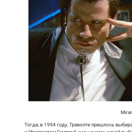
Mira
Тогда, в 1994 году, Траволте пришлось выби
и "Форрестом Гампом", и мы знаем, какой выб