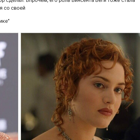
я со своей
ике"