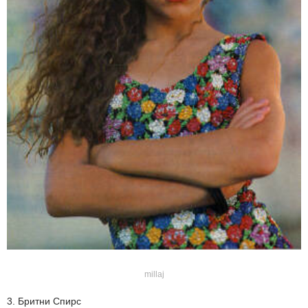
millaj
3. Бритни Спирс