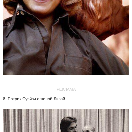
РЕКЛАМА
8. Патрик Суэйзи с женой Лизой