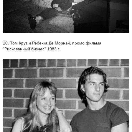
10. Том Круз и Ребекка Де Морнэй, промо фильма
"Рискованный бизнес" 1983 г.