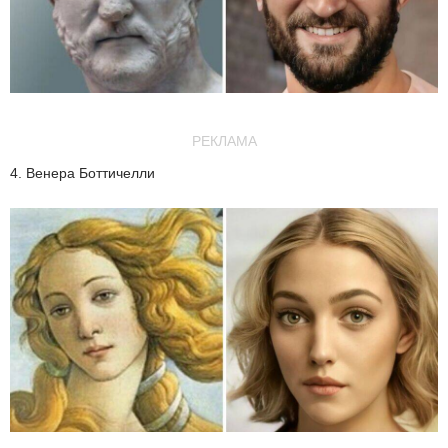
РЕКЛАМА
4. Венера Боттичелли