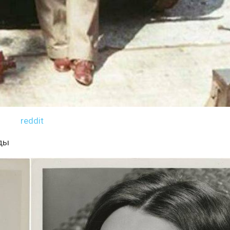
reddit
оды