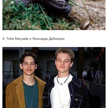
4. Тоби Магуайр и Леонардо ДиКаприо