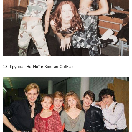
13. Группа "На-На" и Ксения Собчак