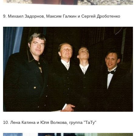
9. Михаил Задорнов, Максим Галкин и Сергей Дроботенко
10. Лена Катина и Юля Волкова, группа "ТаТу"