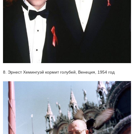
8. Эрнест Хемингуэй кормит голубей, Венеция, 1954 год