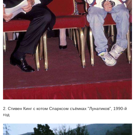
2. Стивен Кинг с котом Спарксом съёмках "Лунатиков", 1990-й
год