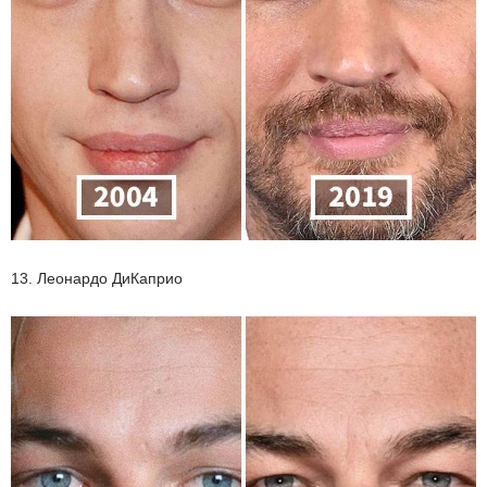
13. Леонардо ДиКаприо