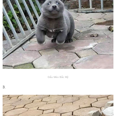
Gấu Mèo Bắc Mỹ
3.