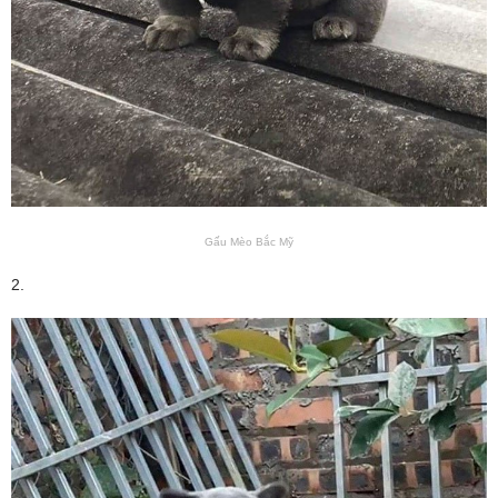
Gấu Mèo Bắc Mỹ
2.