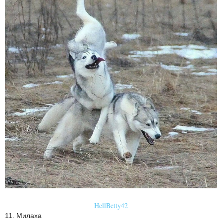
HellBetty42
11. Милаха