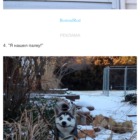
BostonJRod
РЕКЛАМА
4. "Я нашел палку!"