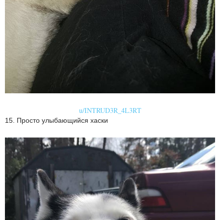
u/INTRUD3R_4L3RT
15. Просто улыбающийся хаски