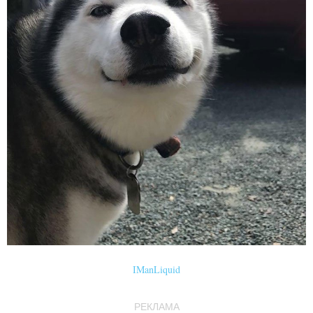
IManLiquid
РЕКЛАМА