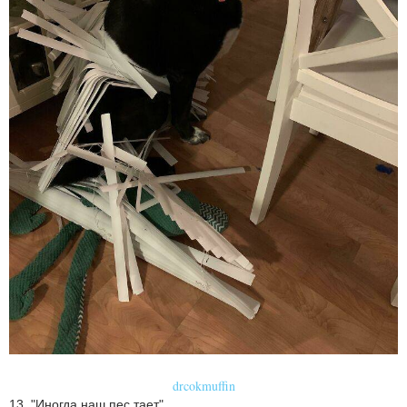
drcokmuffin
13. "Иногда наш пес тает"