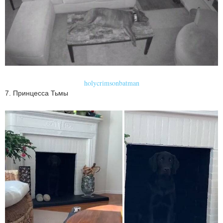
holycrimsonbatman
7. Принцесса Тьмы