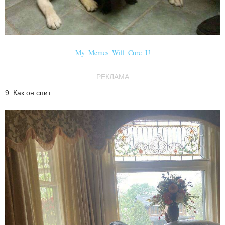
My_Memes_Will_Cure_U
РЕКЛАМА
9. Как он спит