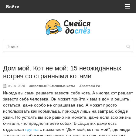
Войти
Дом мой. Кот не мой: 15 неожиданных
встреч со странными котами
05-07-2020
Животные
/
Смешные коты
Anastasia Po
Иногда вы сами решаете завести себе кота. А иногда кот решает
завести себе человека. Он может прийти к вам в дом и решить
остаться, даже особо не спрашивая вас. А может просто
использовать как кормильца, приходя лишь на завтрак, обед и
ужин. Но устоять вы все равно не можете, даже если всю жизнь
считали, что предпочитаете собак. В соцсетях даже есть
отдельная
группа
с названием "Дом мой, кот не мой", где люди
делятся подобными случаями, потому что они, как оказалось,