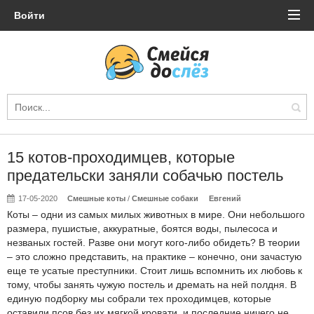
Войти
15 котов-проходимцев, которые
предательски заняли собачью постель
17-05-2020
Смешные коты
/
Смешные собаки
Евгений
Коты – одни из самых милых животных в мире. Они небольшого
размера, пушистые, аккуратные, боятся воды, пылесоса и
незваных гостей. Разве они могут кого-либо обидеть? В теории
– это сложно представить, на практике – конечно, они зачастую
еще те усатые преступники. Стоит лишь вспомнить их любовь к
тому, чтобы занять чужую постель и дремать на ней полдня. В
единую подборку мы собрали тех проходимцев, которые
оставили псов без их мягкой кровати, и последние ничего не