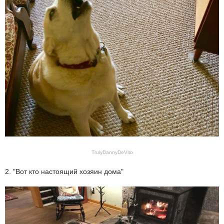
TrulyDannyDeVito
2. "Вот кто настоящий хозяин дома"