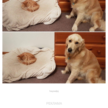
haysalpj
РЕКЛАМА