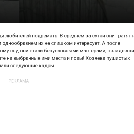
 любителей подремать. В среднем за сутки они тратят н
м однообразием их не слишком интересует. А после
ному сну, они стали безусловными мастерами, овладевш
ите на выбранные ими места и позы! Хозяева пушистых
елали следующие кадры.
РЕКЛАМА