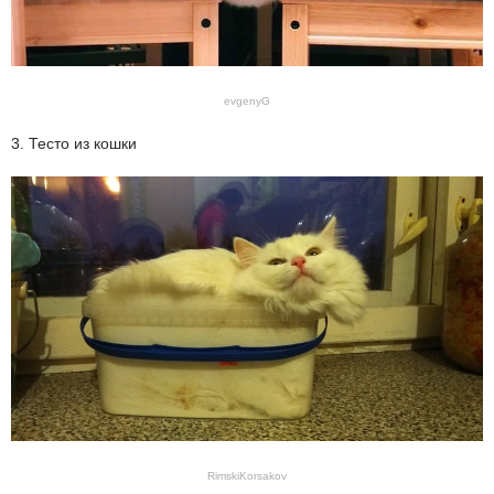
evgenyG
3. Тесто из кошки
RimskiKorsakov