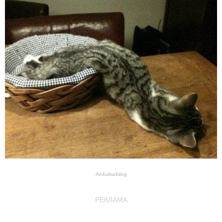
An4utka4dog
РЕКЛАМА