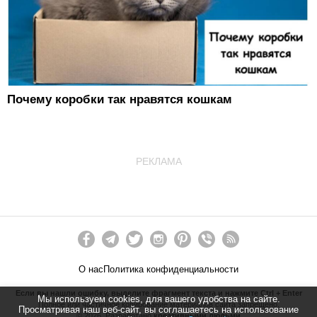
Почему коробки так нравятся кошкам
РЕКЛАМА
О нас
Политика конфиденциальности
Если вы нашли ошибку, выделите фрагмент текста и нажмите Ctrl + Enter
Мы используем cookies, для вашего удобства на сайте.
Полное или частичное копирование материалов сайта запрещено.
Просматривая наш веб-сайт, вы соглашаетесь на использование
©
2026
. Разработано
креативными людьми