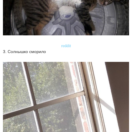
reddit
3. Солнышко сморило