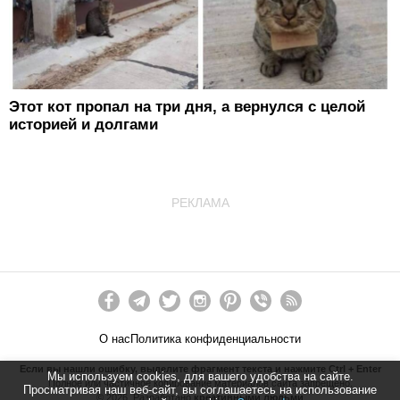
Этот кот пропал на три дня, а вернулся с целой
историей и долгами
РЕКЛАМА
О нас
Политика конфиденциальности
Если вы нашли ошибку, выделите фрагмент текста и нажмите Ctrl + Enter
Мы используем cookies, для вашего удобства на сайте.
Полное или частичное копирование материалов сайта запрещено.
Просматривая наш веб-сайт, вы соглашаетесь на использование
©
2026
. Разработано
креативными людьми