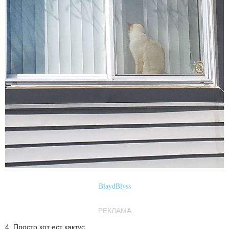
BlaydBlyss
РЕКЛАМА
4. Просто кот ест кактус