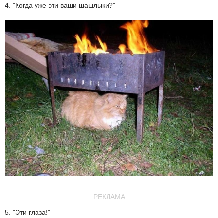
4. "Когда уже эти ваши шашлыки?"
РЕКЛАМА
5. "Эти глаза!"