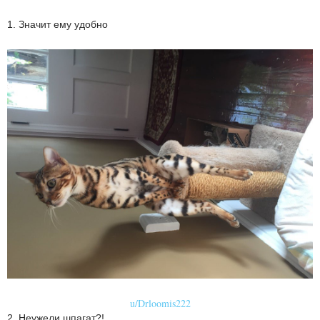
1. Значит ему удобно
u/Drloomis222
2. Неужели шпагат?!