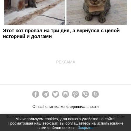
Этот кот пропал на три дня, а вернулся с целой
историей и долгами
РЕКЛАМА
О нас
Политика конфиденциальности
Если вы нашли ошибку, выделите фрагмент текста и нажмите Ctrl + Enter
Мы используем cookies, для вашего удобства на сайте.
Полное или частичное копирование материалов сайта запрещено.
Просматривая наш веб-сайт, вы соглашаетесь на использование
©
2026
. Разработано
креативными людьми
нами файлов cookies.
Закрыть!