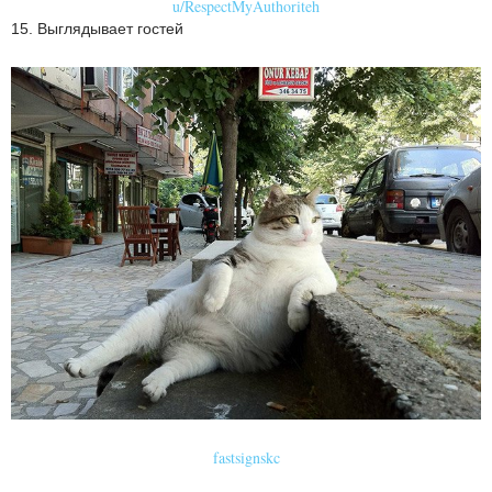
u/RespectMyAuthoriteh
15. Выглядывает гостей
fastsignskc