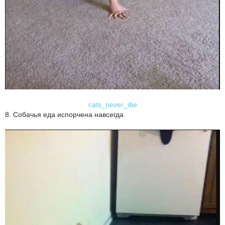
cats_never_die
8. Собачья еда испорчена навсегда