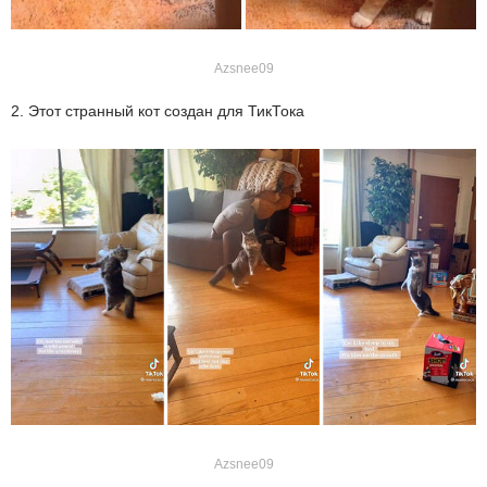
Azsnee09
2. Этот странный кот создан для ТикТока
Azsnee09