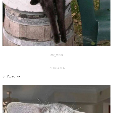
cat_virus
РЕКЛАМА
5. Ушастик