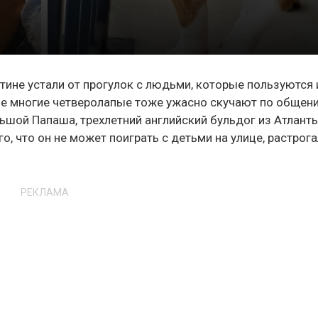
нтине устали от прогулок с людьми, которые пользуются
ле многие четверолапые тоже ужасно скучают по общен
льшой Папаша, трехлетний английский бульдог из Атланты
о, что он не может поиграть с детьми на улице, растрога
РЕКЛАМА