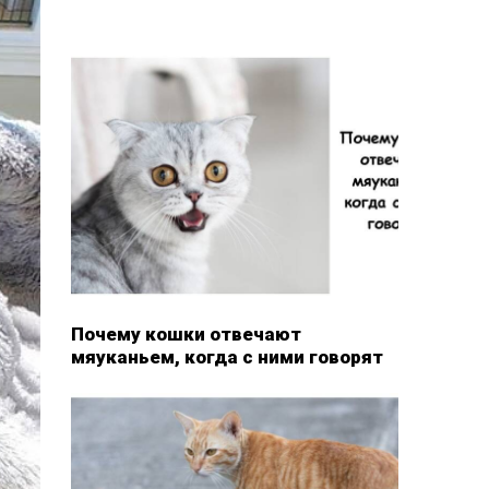
Почему кошки отвечают
мяуканьем, когда с ними говорят