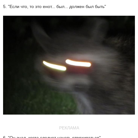
5. "Если что, то это енот... был... должен был быть"
РЕКЛАМА
6. "Он знал, когда следует начать отряхиваться"