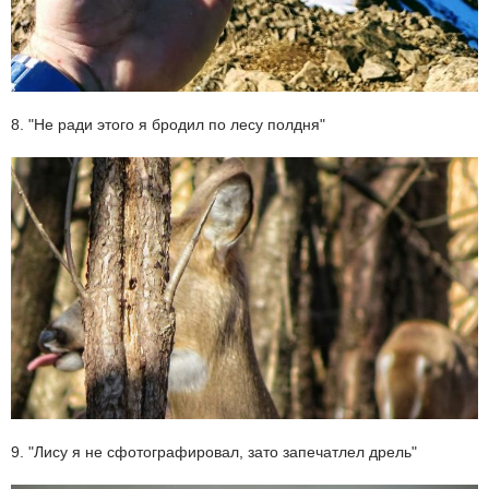
8. "Не ради этого я бродил по лесу полдня"
9. "Лису я не сфотографировал, зато запечатлел дрель"