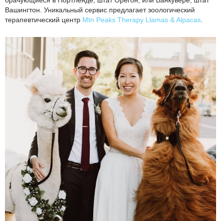
брачующиеся в Портленде, штат Орегон, или Ванкувере, штат
Вашингтон. Уникальный сервис предлагает зоологический
терапевтический центр
Mtn Peaks Therapy Llamas & Alpacas
.