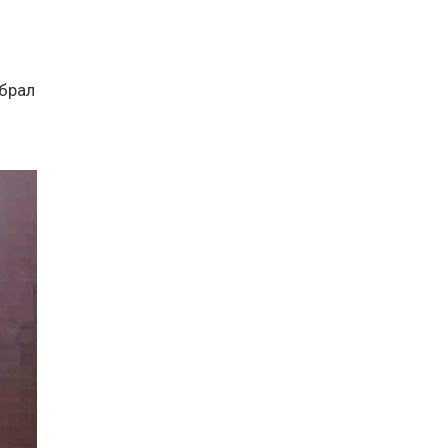
абрал