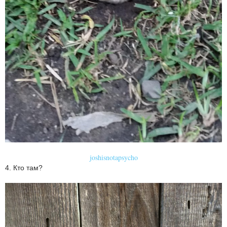
joshisnotapsycho
4. Кто там?