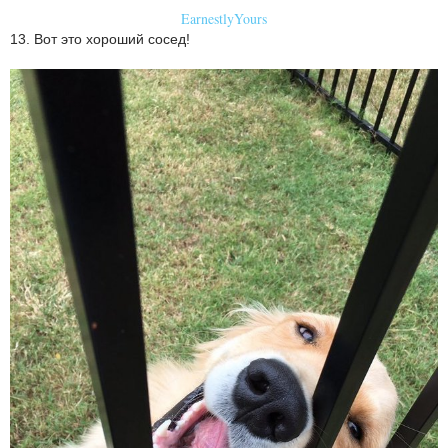
EarnestlyYours
13. Вот это хороший сосед!