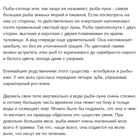
Рыба-солнце или, как чаще ее называют, рыба-луна - самая
большая рыба земных морей и океанов. Если посмотреть на
нее со стороны, то действительно ее очертания напоминают
почти правильный светлый круг луны. Рыба приплюснута с двух
сторон, высокая и короткая с двумя плавниками по краям
туловища. А вид спереди еще удивительней. Она напоминает
камбалу, но без ее утонченной грации. По цветовой гамме
можно встретить этих рыб от коричневого до серебристо-серого
и белого цвета, иногда даже с узорами.
Ближайшие родственники этого существа - иглобрюхи и рыбы-
ежи. У них всех срослись передние четыре зуба, образовав
характерный рот-клюв.
Держать свое тело вертикально в воде рыбе-луне очень сложно,
и потому большую часть времени она лежит на боку в толще
воды и созерцает мир. Можно было бы подумать, что она о чем-
то мечтает, но природа обделила это существо умом. При
довольно большом весе, рыба имеет очень маленький мозг,
всего 4 грамма. Так что, чаще всего, она отдается на волю
волн, что несут ее по течению.