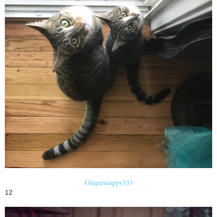
Gingersnappy333
12