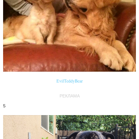
EvilTeddyBear
РЕКЛАМА
5