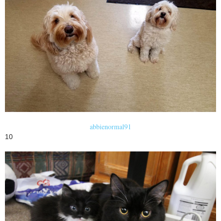
abbienormal91
10