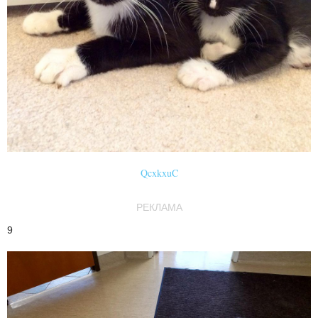
QcxkxuC
РЕКЛАМА
9