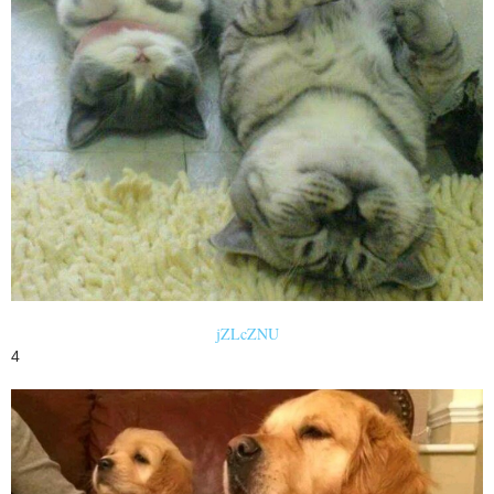
jZLcZNU
4