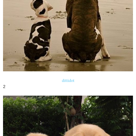
dittidot
2