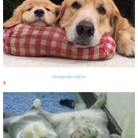
OctopussSevenTwo
3