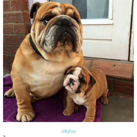
eIRjFmj