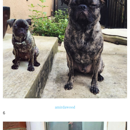
amirdawood
6