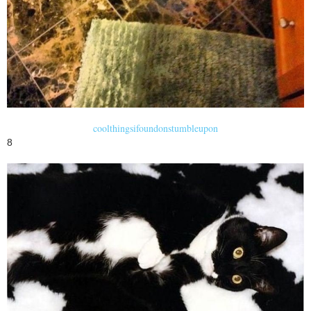
coolthingsifoundonstumbleupon
8