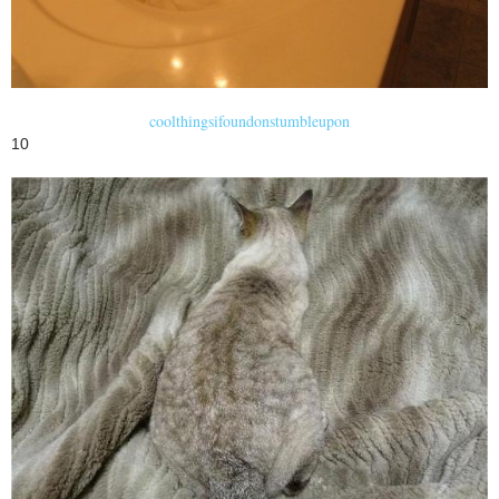
coolthingsifoundonstumbleupon
10