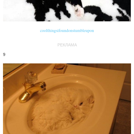
coolthingsifoundonstumbleupon
РЕКЛАМА
9