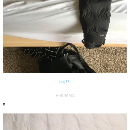
iceq33n
РЕКЛАМА
5