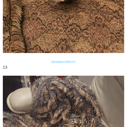
mrnanovideos1
13