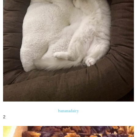
bananadairy
2