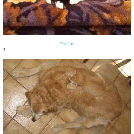
EricGrus
3