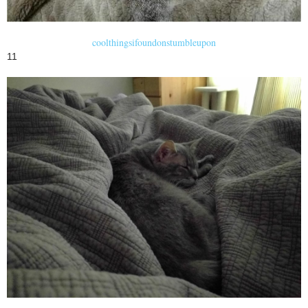
coolthingsifoundonstumbleupon
11