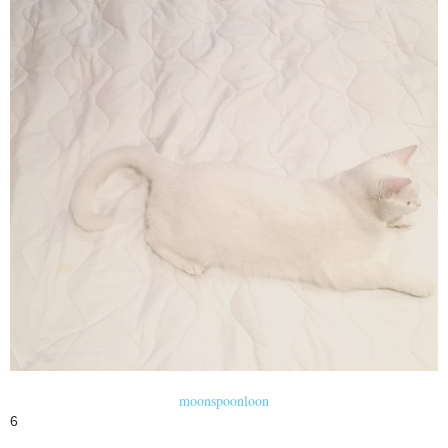
moonspoonloon
6