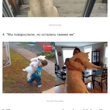
shittymorph
4. "Мы повзрослели, но остались такими же"
KevlarYarmulke