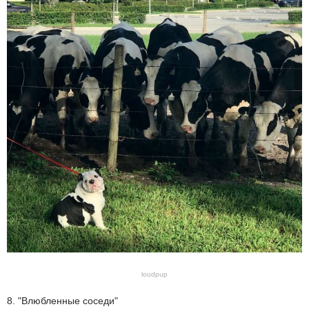
loudpup
8. "Влюбленные соседи"