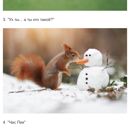
3. "Ух ты... а ты кто такой?"
4. "Час Пик"