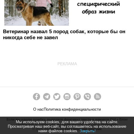
Ветеринар назвал 5 пород собак, которые бы он
никогда себе не завел
РЕКЛАМА
О нас
Политика конфиденциальности
Если вы нашли ошибку, выделите фрагмент текста и нажмите Ctrl + Enter
Мы используем cookies, для вашего удобства на сайте.
Полное или частичное копирование материалов сайта запрещено.
Просматривая наш веб-сайт, вы соглашаетесь на использование
©
2026
. Разработано
креативными людьми
нами файлов cookies.
Закрыть!