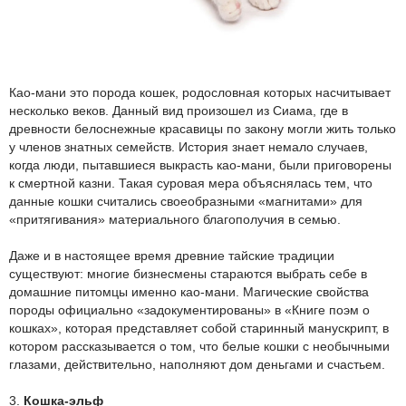
Као-мани это порода кошек, родословная которых насчитывает
несколько веков. Данный вид произошел из Сиама, где в
древности белоснежные красавицы по закону могли жить только
у членов знатных семейств. История знает немало случаев,
когда люди, пытавшиеся выкрасть као-мани, были приговорены
к смертной казни. Такая суровая мера объяснялась тем, что
данные кошки считались своеобразными «магнитами» для
«притягивания» материального благополучия в семью.
Даже и в настоящее время древние тайские традиции
существуют: многие бизнесмены стараются выбрать себе в
домашние питомцы именно као-мани. Магические свойства
породы официально «задокументированы» в «Книге поэм о
кошках», которая представляет собой старинный манускрипт, в
котором рассказывается о том, что белые кошки с необычными
глазами, действительно, наполняют дом деньгами и счастьем.
3.
Кошка-эльф