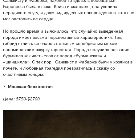
Санквисту и Фаберже, наконец-то вдоволь пообщаться.
Баронесса была в шоке. Крича и скандаля, она уволила
нерадивого слугу, и даже вид чудесных новорожденных котят не
мог растопить ее сердце.
Но прошло время и выяснилось, что случайно выведенная
порода имеет весьма перспективные характеристики. Так,
гибрид отличался очаровательным серебристым мехом,
напоминавшим шкурку горностая. Порода получила название
бурмилла как часть слов от пород «бурманская» и
«шиншилла». С тех пор Санквист и Фаберже были у хозяйки в
почете, и любовная трагедия превратилась в сказку со
счастливым концом.
7.
Мэнская бесхвостая
Цена: $750-$2700