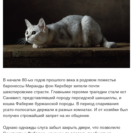
В начале 80-ых годов прошлого века в родовом поместье
баронессы Миранды фон Кирхберг кипели почти
шекспировские страсти. Главными героями трагедии стали кот
Санквист, представлявший породу персидской шиншиллы, и
кошка Фаберже бурманской породы. В период спаривания
усато-полосатых держали в разных комнатах. И от хозяйки был
получен строжайший запрет на их общение.
Однако однажды слуга забыл закрыть двери, что позволило