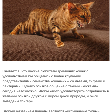
Считается, что многие любители домашних кошек с
удовольствием бы общались с более крупными
представителями семейства кошачьих – со львами, тиграми и
пантерами. Однако близкое общение с такими «кисками»
сегодня невозможно. Чтобы как-то удовлетворить потребность в
желании близкой дружбы с миром дикой природы, и были
выведены тойгеры.
Вторым названием породы являются «игрушечные тигры».