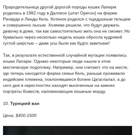
Прародительница другой дорогой породы кошек Лаперм
родилась в 1982 году в Даллесе (штат Орегон) на ферме
Ричарда и Линды Кель. Котенок родился с тщедушным тельцем
и совершенно лысым. Хозяева решили, что будут держать
девочку в доме, так как самостоятельно жить она не сможет. Но
буквально через несколько недель кошка обросла кудрявой
густой шерстью – даже усы были как будто завитыми!
Так, в результате естественной случайной мутации появились
кошки Лапарм. Однако некоторые люди нашли в этом
мистическую подоплеку. Например, они считают, что на месте,
где теперь находится ферма семьи Кель, раньше проживали
индийские племена, поклонявшиеся богине Цагаглалал, а до
сего дня в окрестностях находят высеченные на камнях
портреты божеств, напоминающие кошачью морду.
10.
Турецкий ван
Цена: $400-1500