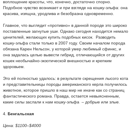
воплощение красоты, что, конечно, достаточно спорно.
Подобное чувство возникает и при взгляде на кошку-эльфа: она
красива, изящна, уродлива и безобразна одновременно.
Главное, что выглядит «противно» в данной породе это широко
поставленные загнутые уши. Однако сегодня находится немало
ценителей, желающих купить подобных кисок. Разводить
кошку-эльфа стали только в 2007 году. Своим началом порода
обязана Карен Нельсон, у которой умер любимый сфинкс, и
она задалась целью вывести гибрид, отличающийся от других
кошек необычайно-экзотической внешностью и крепким
здоровьем.
Это ей полностью удалось: в результате скрещения лысого кота
и представительницы породы американского керла получилось
животное, которое пришло в наш мир не иначе как со страниц
фантастического романа. Правда, остается невыясненным,
какие силы заслали к нам кошку-эльфа – добрые или злые.
4.
Бенгальская
Цена: $1100–$4000