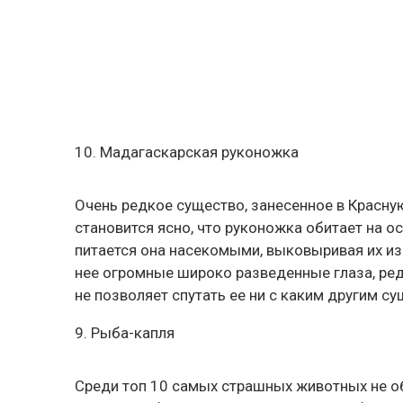
10. Мадагаскарская руконожка
Очень редкое существо, занесенное в Красную
становится ясно, что руконожка обитает на ос
питается она насекомыми, выковыривая их и
нее огромные широко разведенные глаза, ред
не позволяет спутать ее ни с каким другим с
9. Рыба-капля
Среди топ 10 самых страшных животных не об