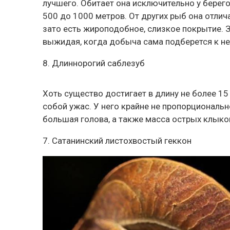
лучшего. Обитает она исключительно у берего
500 до 1000 метров. От других рыб она отлича
зато есть жироподобное, слизкое покрытие. З
выжидая, когда добыча сама подберется к не
8. Длиннорогий саблезуб
Хоть существо достигает в длину не более 15
собой ужас. У него крайне не пропорциональн
большая голова, а также масса острых клыков
7. Сатанинский листохвостый геккон