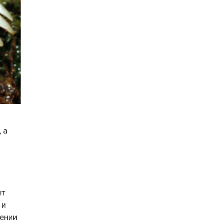
 а
ет
 и
жении