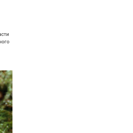
асти
ного