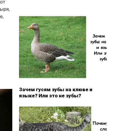
 от
зыря,
е,
Зачем гусям зубы на клюве и
языке? Или это не зубы?