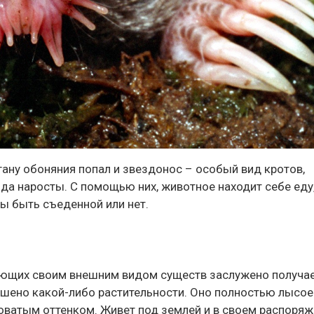
гану обоняния попал и звездонос – особый вид кротов,
да наросты. С помощью них, животное находит себе еду,
бы быть съеденной или нет.
вающих своим внешним видом существ заслужено получа
лишено какой-либо растительности. Оно полностью лысое
оватым оттенком. Живет под землей и в своем распоря