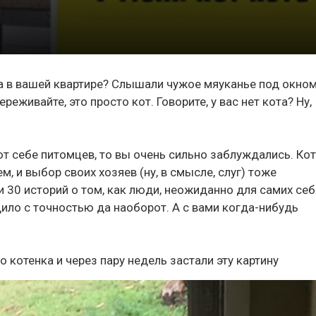
а в вашей квартире? Слышали чужое мяуканье под окно
еживайте, это просто кот. Говорите, у вас нет кота? Ну,
ют себе питомцев, то вы очень сильно заблуждались. Ко
, и выбор своих хозяев (ну, в смысле, слуг) тоже
 30 историй о том, как люди, неожиданно для самих себ
одило с точностью да наоборот. А с вами когда-нибудь
 котенка и через пару недель застали эту картину