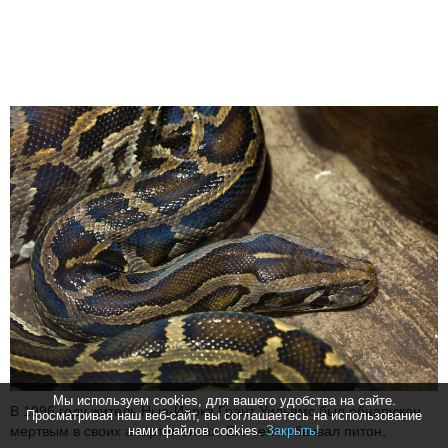
Мы используем cookies, для вашего удобства на сайте.
В 1996 году житель Нью-Йорка Грант Уильямс был обнаружен
Просматривая наш веб-сайт, вы соглашаетесь на использование
нами файлов cookies.
Закрыть!
мертвым в своих апартаментах. Его тело обвивал питон,