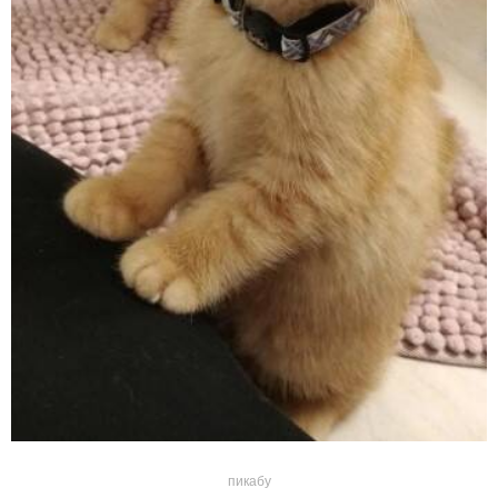
пикабу