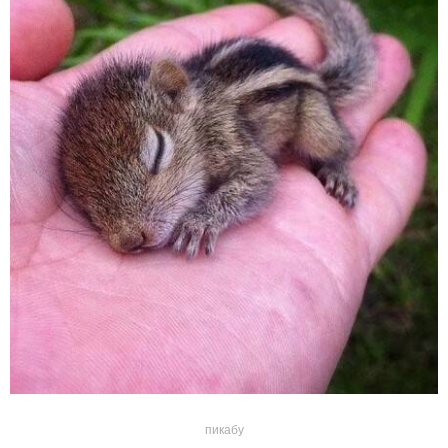
пикабу