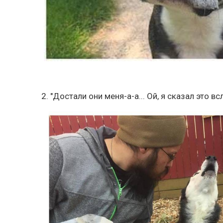
2. "Достали они меня-а-а... Ой, я сказал это в