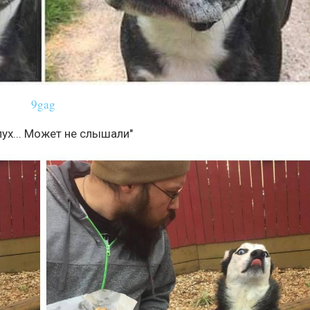
9gag
слух... Может не слышали"