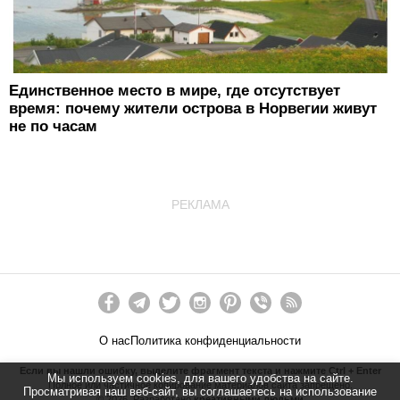
Единственное место в мире, где отсутствует
время: почему жители острова в Норвегии живут
не по часам
РЕКЛАМА
О нас
Политика конфиденциальности
Если вы нашли ошибку, выделите фрагмент текста и нажмите Ctrl + Enter
Мы используем cookies, для вашего удобства на сайте.
Полное или частичное копирование материалов сайта запрещено.
Просматривая наш веб-сайт, вы соглашаетесь на использование
©
2026
. Разработано
креативными людьми