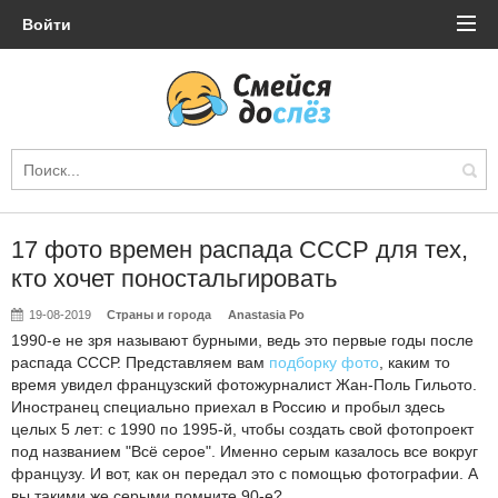
Войти
17 фото времен распада СССР для тех,
кто хочет поностальгировать
19-08-2019
Страны и города
Anastasia Po
1990-е не зря называют бурными, ведь это первые годы после
распада СССР. Представляем вам
подборку фото
, каким то
время увидел французский фотожурналист Жан-Поль Гильото.
Иностранец специально приехал в Россию и пробыл здесь
целых 5 лет: с 1990 по 1995-й, чтобы создать свой фотопроект
под названием "Всё серое". Именно серым казалось все вокруг
французу. И вот, как он передал это с помощью фотографии. А
вы такими же серыми помните 90-е?