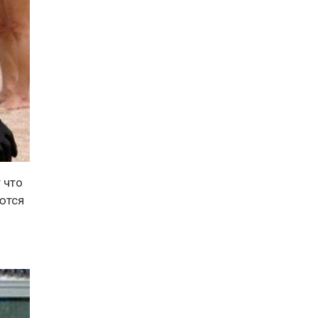
 что
аются